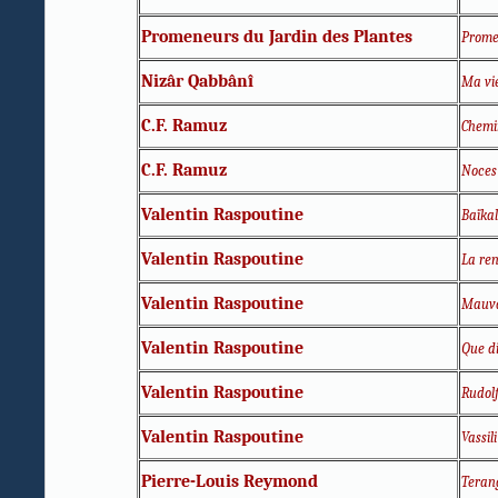
Promeneurs du Jardin des Plantes
Prome
Nizâr Qabbânî
Ma vie
C.F. Ramuz
Chemin
C.F. Ramuz
Noces
Valentin Raspoutine
Baïkal
Valentin Raspoutine
La re
Valentin Raspoutine
Mauva
Valentin Raspoutine
Que di
Valentin Raspoutine
Rudolf
Valentin Raspoutine
Vassili
Pierre-Louis Reymond
Teran