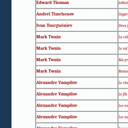
Edward Thomas
Adles
Andreï Timchenov
Gagari
Ivan Tourguéniev
Deux j
Mark Twain
La cél
Mark Twain
Le vol
Mark Twain
Ma pre
Mark Twain
Retou
Alexandre Vampilov
Le che
Alexandre Vampilov
Le fils
Alexandre Vampilov
Les no
Alexandre Vampilov
Les no