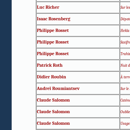
Luc Richer
Sur le
Isaac Rosenberg
Dépot
Philippe Rosset
Hekla
Philippe Rosset
Saxifr
Philippe Rosset
Trahi
Patrick Roth
Nuit d
Didier Roubin
À terr
Andreï Roumiantsev
Sur le 
Claude Salomon
Caténa
Claude Salomon
Oublie
Claude Salomon
Usage