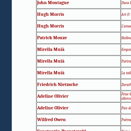
John Montague
Dans 
Hugh Morris
Art & 
Hugh Morris
L'amo
Patrick Mouze
Staline
Mirella Muià
Empéd
Mirella Muià
Portra
Mirella Muià
La toi
Friedrich Nietzsche
Zarat
Feue l
Adeline Olivier
silenc
Adeline Olivier
Pan d
Wilfred Owen
Poème