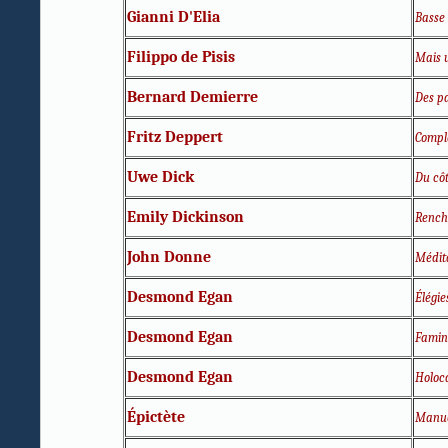
Gianni D'Elia
Basse 
Filippo de Pisis
Mais 
Bernard Demierre
Des p
Fritz Deppert
Compla
Uwe Dick
Du cô
Emily Dickinson
Renché
John Donne
Médita
Desmond Egan
Élégie
Desmond Egan
Famin
Desmond Egan
Holoc
Épictète
Manu