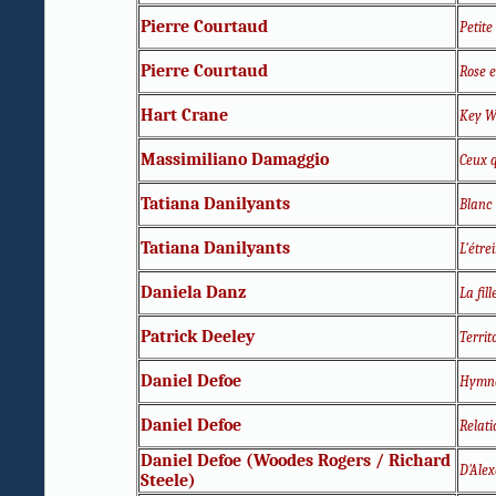
Pierre Courtaud
Petite
Pierre Courtaud
Rose e
Hart Crane
Key W
Massimiliano Damaggio
Ceux 
Tatiana Danilyants
Blanc
Tatiana Danilyants
L'étre
Daniela Danz
La fil
Patrick Deeley
Territ
Daniel Defoe
Hymne
Daniel Defoe
Relati
Daniel Defoe (Woodes Rogers / Richard
D'Alex
Steele)