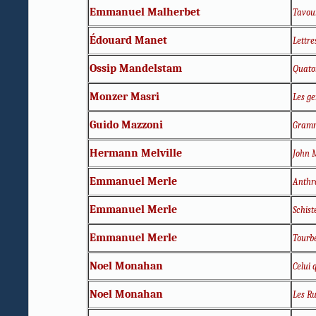
Emmanuel Malherbet
Tavou
Édouard Manet
Lettre
Ossip Mandelstam
Quato
Monzer Masri
Les ge
Guido Mazzoni
Gram
Hermann Melville
John 
Emmanuel Merle
Anthr
Emmanuel Merle
Schist
Emmanuel Merle
Tourb
Noel Monahan
Celui 
Noel Monahan
Les Ru