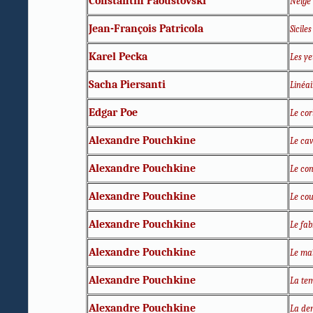
Constantin Paoustovski
Neige
Jean-François Patricola
Siciles
Karel Pecka
Les y
Sacha Piersanti
Linéai
Edgar Poe
Le co
Alexandre Pouchkine
Le cav
Alexandre Pouchkine
Le con
Alexandre Pouchkine
Le cou
Alexandre Pouchkine
Le fab
Alexandre Pouchkine
Le maî
Alexandre Pouchkine
La te
Alexandre Pouchkine
La de