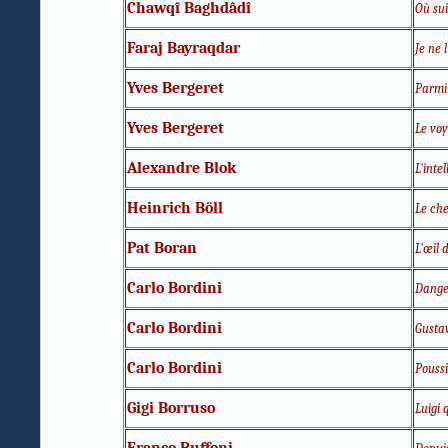
Chawqî Baghdâdî
Où sui
Faraj Bayraqdar
Je ne 
Yves Bergeret
Parmi 
Yves Bergeret
Le voy
Alexandre Blok
L'inte
Heinrich Böll
Le che
Pat Boran
L'œil 
Carlo Bordini
Dange
Carlo Bordini
Gusta
Carlo Bordini
Pouss
Gigi Borruso
Luigi 