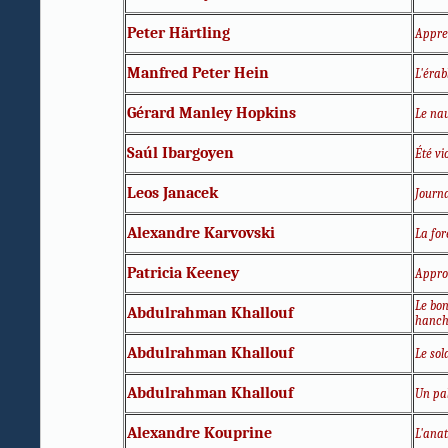
Peter Härtling
Appre
Manfred Peter Hein
L'érab
Gérard Manley Hopkins
Le na
Saúl Ibargoyen
Été vi
Leos Janacek
Journa
Alexandre Karvovski
La for
Patricia Keeney
Appro
Le bon
Abdulrahman Khallouf
hanc
Abdulrahman Khallouf
Le sol
Abdulrahman Khallouf
Un pa
Alexandre Kouprine
L'ana