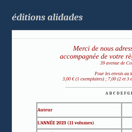
éditions alidades
Merci de nous adress
accompagnée de votre règ
39 avenue de Co
Pour les envois au t
3,00 € (1 exemplaires) ; 7,00 (2 et 3 e
A
B
C
D
E
F
G
Auteur
L'ANNÉE 2023 (11 volumes)