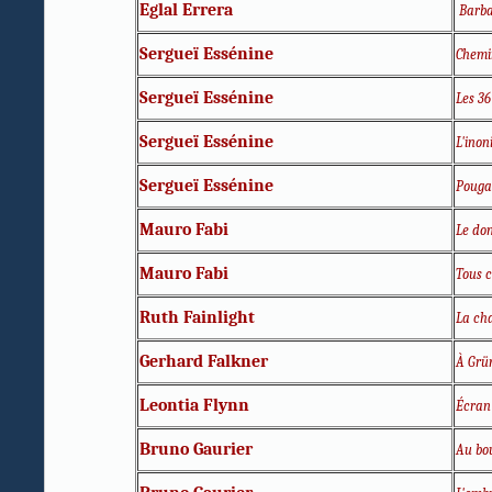
Eglal Errera
Barba
Sergueï Essénine
Chemin
Sergueï Essénine
Les 36
Sergueï Essénine
L'inon
Sergueï Essénine
Pouga
Mauro Fabi
Le do
Mauro Fabi
Tous 
Ruth Fainlight
La ch
Gerhard Falkner
À Grü
Leontia Flynn
Écran 
Bruno Gaurier
Au bo