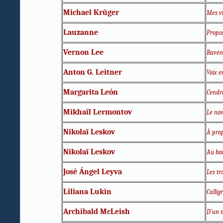
Michael Krüger
Mes v
Lauzanne
Propos
Vernon Lee
Raven
Anton G. Leitner
Voix e
Margarita León
Cendr
Mikhaïl Lermontov
Le nov
Nikolaï Leskov
À prop
Nikolaï Leskov
Au bo
José Ángel Leyva
Les tr
Liliana Lukin
Callig
Archibald McLeish
D'un 