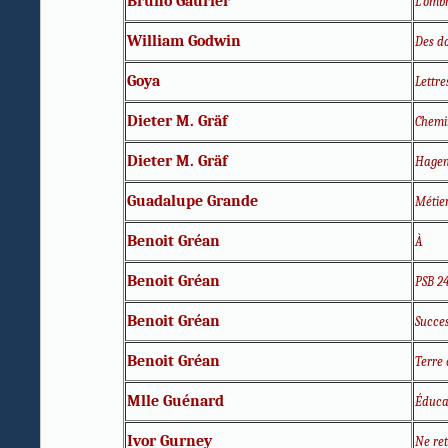
Bruno Gaurier
L'omb
William Godwin
Des d
Goya
Lettre
Dieter M. Gräf
Chemin
Dieter M. Gräf
Hagen 
Guadalupe Grande
Métier
Benoit Gréan
À
Benoit Gréan
PSB 2
Benoit Gréan
Succe
Benoit Gréan
Terre
Mlle Guénard
Éducat
Ivor Gurney
Ne ret