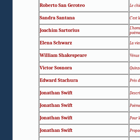
Roberto San Geroteo
Le chi
Sandra Santana
C'est 
L'homm
Joachim Sartorius
poèm
Elena Schwarz
La vi
William Shakespeare
Vénus
Victor Sosnora
Quinz
Edward Stachura
Près 
Jonathan Swift
Descri
Jonathan Swift
Poème
Jonathan Swift
Pour 
Jonathan Swift
Propos