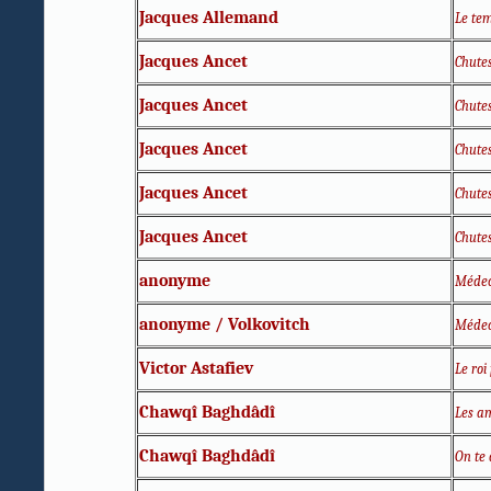
Jacques Allemand
Le tem
Jacques Ancet
Chutes
Jacques Ancet
Chutes
Jacques Ancet
Chutes
Jacques Ancet
Chutes
Jacques Ancet
Chutes
anonyme
Médec
anonyme / Volkovitch
Médec
Victor Astafiev
Le roi
Chawqî Baghdâdî
Les am
Chawqî Baghdâdî
On te