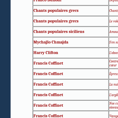
Franco Buffoni
Depui
Chants populaires grecs
Chant
Chants populaires grecs
Le vol
Chants populaires siciliens
Amour
Mychajlo Chmajda
S'en s
Harry Clifton
L'obse
Contre
Francis Coffinet
cœur
Francis Coffinet
Épreu
Francis Coffinet
La nui
Francis Coffinet
L'argi
Nos c
Francis Coffinet
oiseaux
Francis Coffinet
Voyag