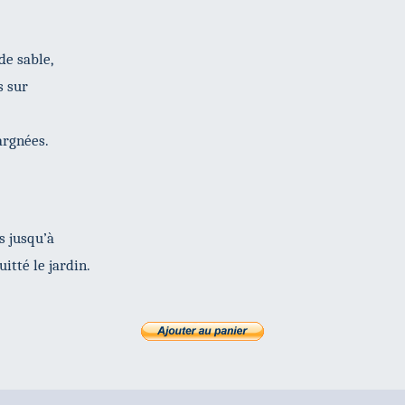
de sable,
s sur
argnées.
s jusqu’à
itté le jardin.